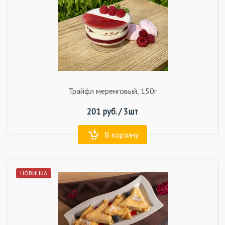
Трайфл меренговый, 150г
201
руб. /
3шт
В корзину
НОВИНКА