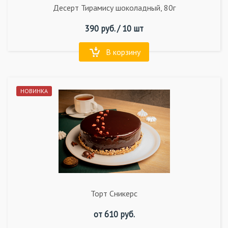
Десерт Тирамису шоколадный, 80г
390
руб. /
10 шт
В корзину
НОВИНКА
Торт Сникерс
от
610
руб.