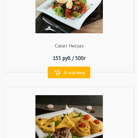
Салат Нисуаз
155
руб. /
500г
В корзину