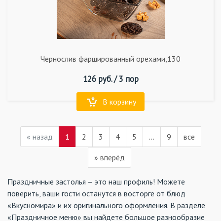
Чернослив фаршированный орехами,130
126
руб. /
3 пор
В корзину
«
назад
1
2
3
4
5
...
9
все
»
вперёд
Праздничные застолья – это наш профиль! Можете
поверить, ваши гости останутся в восторге от блюд
«Вкусномира» и их оригинального оформления. В разделе
«Праздничное меню» вы найдете большое разнообразие