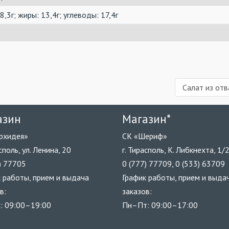
8,3г; жиры: 13,4г; углеводы: 17,4г
Салат из отв
азин
Магазин*
рхидея»
СК «Шериф»
асполь, ул. Ленина, 20
г. Тирасполь, К. Либкнехта, 1/
) 77705
0 (777) 77709, 0 (533) 63709
 работы, прием и выдача
График работы, прием и выда
в:
заказов:
: 09:00–19:00
Пн–Пт: 09:00–17:00