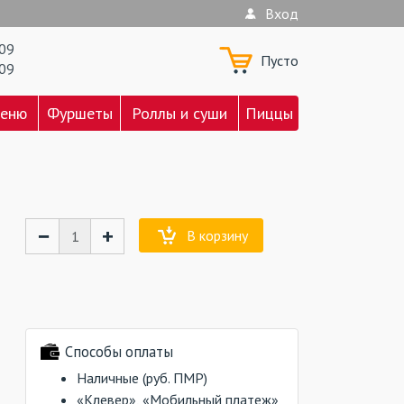
Вход
709
Пусто
709
меню
Фуршеты
Роллы и суши
Пиццы
−
+
В корзину
Способы оплаты
Наличные (руб. ПМР)
«Клевер», «Мобильный платеж»