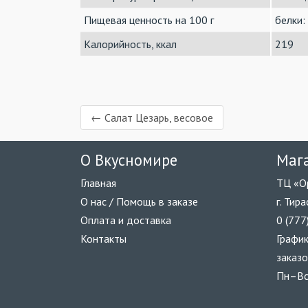
Пищевая ценность на 100 г
белки: 
Калорийность, ккал
219
← Салат Цезарь, весовое
О Вкусномире
Маг
Главная
ТЦ «О
О нас / Помощь в заказе
г. Тир
Оплата и доставка
0 (777
Контакты
График
заказо
Пн–Вс